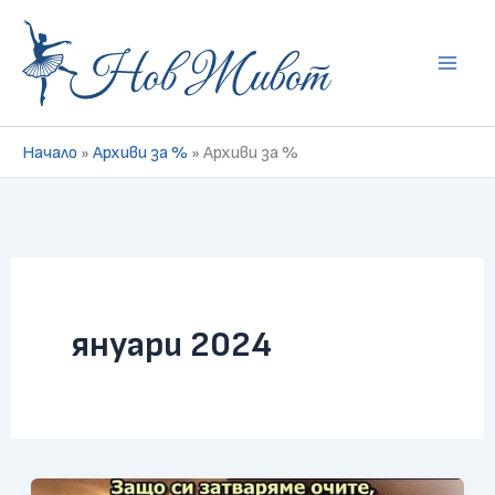
Skip
to
content
Начало
»
Архиви за %
»
Архиви за %
януари 2024